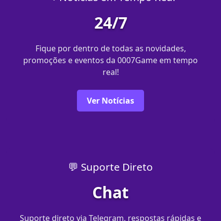
24/7
Fique por dentro de todas as novidades,
promoções e eventos da 0007Game em tempo
real!
Ver Notícias
💬 Suporte Direto
Chat
Suporte direto via Telegram, respostas rápidas e