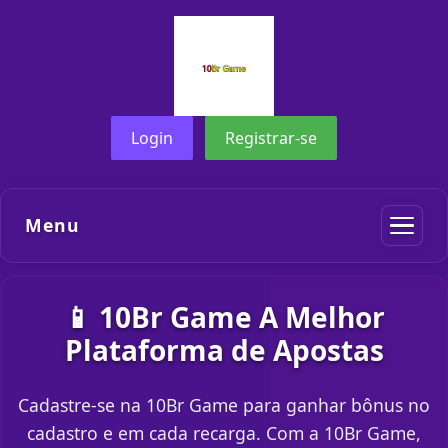
Login
Registrar-se
Menu
📱 10Br Game A Melhor
Plataforma de Apostas
Cadastre-se na 10Br Game para ganhar bônus no
cadastro e em cada recarga. Com a 10Br Game,