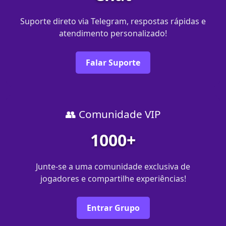
Suporte direto via Telegram, respostas rápidas e
atendimento personalizado!
Falar Suporte
👥 Comunidade VIP
1000+
Junte-se a uma comunidade exclusiva de
jogadores e compartilhe experiências!
Entrar Grupo