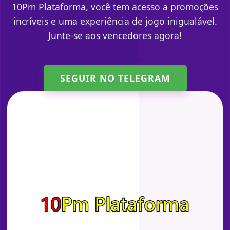
10Pm Plataforma, você tem acesso a promoções
incríveis e uma experiência de jogo inigualável.
Junte-se aos vencedores agora!
SEGUIR NO TELEGRAM