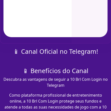
📱 Canal Oficial no Telegram!
📱 Benefícios do Canal
Descubra as vantagens de seguir a 10 Brl Com Login no
Telegram
Como plataforma profissional de entretenimento
online, a 10 Brl Com Login protege seus fundos e
atende a todas as suas necessidades de jogo com a 10