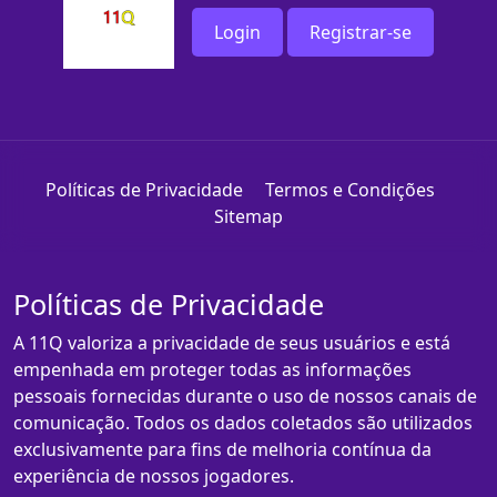
Login
Registrar-se
Políticas de Privacidade
Termos e Condições
Sitemap
Políticas de Privacidade
A 11Q valoriza a privacidade de seus usuários e está
empenhada em proteger todas as informações
pessoais fornecidas durante o uso de nossos canais de
comunicação. Todos os dados coletados são utilizados
exclusivamente para fins de melhoria contínua da
experiência de nossos jogadores.