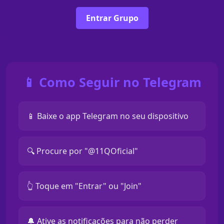
Entrar Grupo
📱 Como Seguir no Telegram
📱 Baixe o app Telegram no seu dispositivo
🔍 Procure por "@11QOficial"
👆 Toque em "Entrar" ou "Join"
🔔 Ative as notificações para não perder