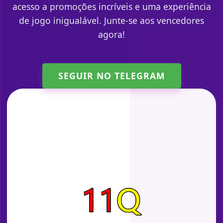
acesso a promoções incríveis e uma experiência
de jogo inigualável. Junte-se aos vencedores
agora!
SEGUIR NO TELEGRAM