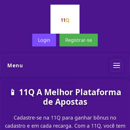
Login
Registrar-se
Menu
📱 11Q A Melhor Plataforma
de Apostas
Cadastre-se na 11Q para ganhar bônus no
cadastro e em cada recarga. Com a 11Q, você tem