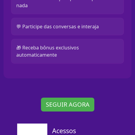
nada
💬 Participe das conversas e interaja
🎁 Receba bônus exclusivos
automaticamente
SEGUIR AGORA
Acessos