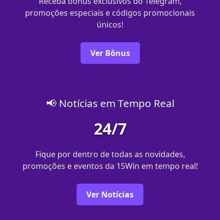
Receba bônus exclusivos do Telegram,
promoções especiais e códigos promocionais
únicos!
Ver Bônus
📢 Notícias em Tempo Real
24/7
Fique por dentro de todas as novidades,
promoções e eventos da 15Win em tempo real!
Ver Notícias