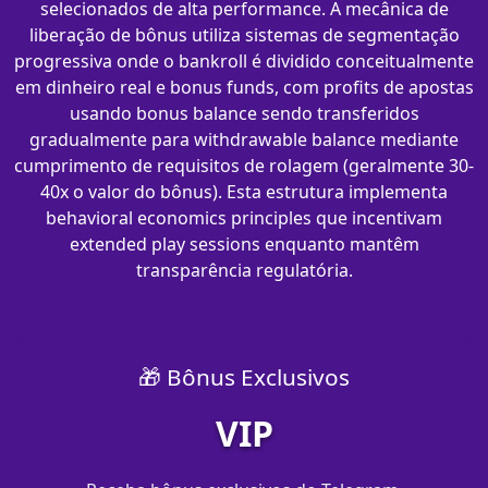
selecionados de alta performance. A mecânica de
liberação de bônus utiliza sistemas de segmentação
progressiva onde o bankroll é dividido conceitualmente
em dinheiro real e bonus funds, com profits de apostas
usando bonus balance sendo transferidos
gradualmente para withdrawable balance mediante
cumprimento de requisitos de rolagem (geralmente 30-
40x o valor do bônus). Esta estrutura implementa
behavioral economics principles que incentivam
extended play sessions enquanto mantêm
transparência regulatória.
🎁 Bônus Exclusivos
VIP