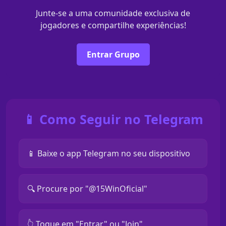
Junte-se a uma comunidade exclusiva de
jogadores e compartilhe experiências!
Entrar Grupo
📱 Como Seguir no Telegram
📱 Baixe o app Telegram no seu dispositivo
🔍 Procure por "@15WinOficial"
👆 Toque em "Entrar" ou "Join"