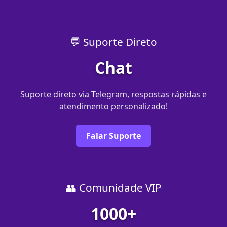
💬 Suporte Direto
Chat
Suporte direto via Telegram, respostas rápidas e
atendimento personalizado!
Falar Suporte
👥 Comunidade VIP
1000+