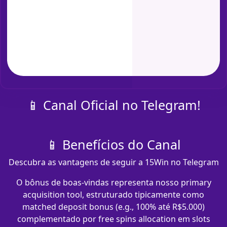
📱 Canal Oficial no Telegram!
📱 Benefícios do Canal
Descubra as vantagens de seguir a 15Win no Telegram
O bônus de boas-vindas representa nosso primary
acquisition tool, estruturado tipicamente como
matched deposit bonus (e.g., 100% até R$5.000)
complementado por free spins allocation em slots