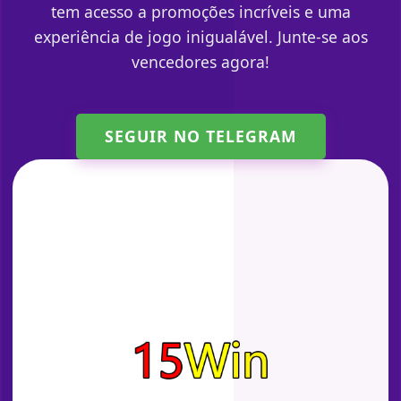
tem acesso a promoções incríveis e uma
experiência de jogo inigualável. Junte-se aos
vencedores agora!
SEGUIR NO TELEGRAM