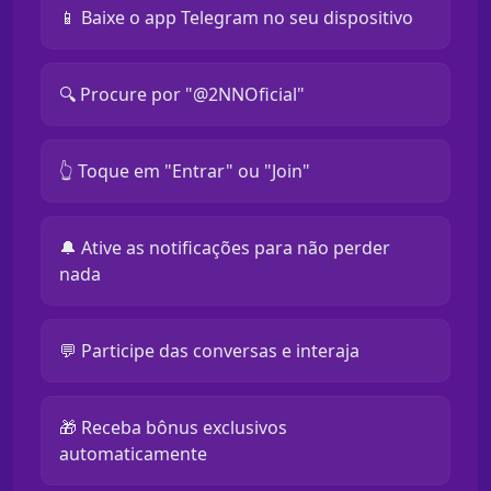
📱 Baixe o app Telegram no seu dispositivo
🔍 Procure por "@2NNOficial"
👆 Toque em "Entrar" ou "Join"
🔔 Ative as notificações para não perder
nada
💬 Participe das conversas e interaja
🎁 Receba bônus exclusivos
automaticamente