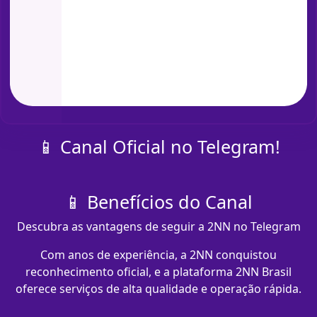
📱 Canal Oficial no Telegram!
📱 Benefícios do Canal
Descubra as vantagens de seguir a 2NN no Telegram
Com anos de experiência, a 2NN conquistou
reconhecimento oficial, e a plataforma 2NN Brasil
oferece serviços de alta qualidade e operação rápida.