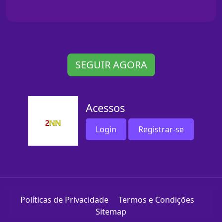
SEGUIR AGORA
Acessos
Login
Registrar-se
Políticas de Privacidade
Termos e Condições
Sitemap