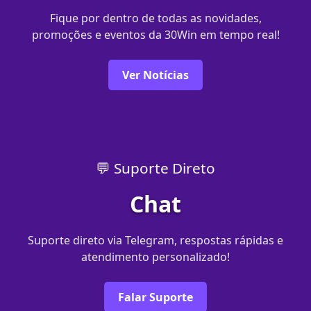
Fique por dentro de todas as novidades,
promoções e eventos da 30Win em tempo real!
Ver Notícias
💬 Suporte Direto
Chat
Suporte direto via Telegram, respostas rápidas e
atendimento personalizado!
Falar Suporte