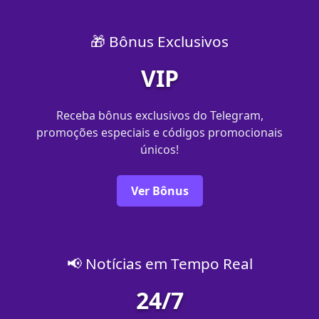
🎁 Bônus Exclusivos
VIP
Receba bônus exclusivos do Telegram,
promoções especiais e códigos promocionais
únicos!
Ver Bônus
📢 Notícias em Tempo Real
24/7