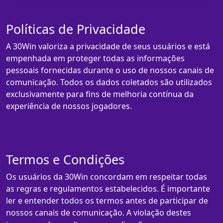
Políticas de Privacidade
A 30Win valoriza a privacidade de seus usuários e está
empenhada em proteger todas as informações
pessoais fornecidas durante o uso de nossos canais de
comunicação. Todos os dados coletados são utilizados
exclusivamente para fins de melhoria contínua da
experiência de nossos jogadores.
Termos e Condições
Os usuários da 30Win concordam em respeitar todas
as regras e regulamentos estabelecidos. É importante
ler e entender todos os termos antes de participar de
nossos canais de comunicação. A violação destes