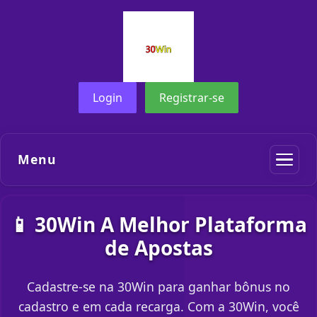
Login
Registrar-se
Menu
📱 30Win A Melhor Plataforma
de Apostas
Cadastre-se na 30Win para ganhar bônus no
cadastro e em cada recarga. Com a 30Win, você