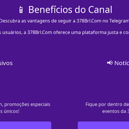
📱 Benefícios do Canal
Descubra as vantagens de seguir a 378Brl.Com no Telegra
usuários, a 378Brl.Com oferece uma plataforma justa e conf
sivos
📢 Notí
m, promoções especiais
Fique por dentro d
s únicos!
eventos da 