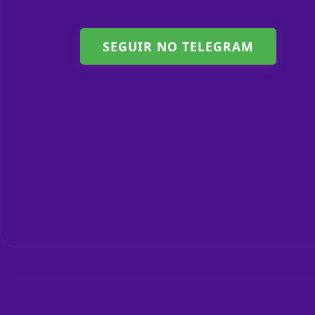
SEGUIR NO TELEGRAM