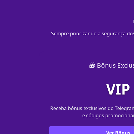
Sempre priorizando a segurança dos 
🎁 Bônus Exclu
VIP
Receba bônus exclusivos do Telegra
e códigos promocionai
Ver Bônus