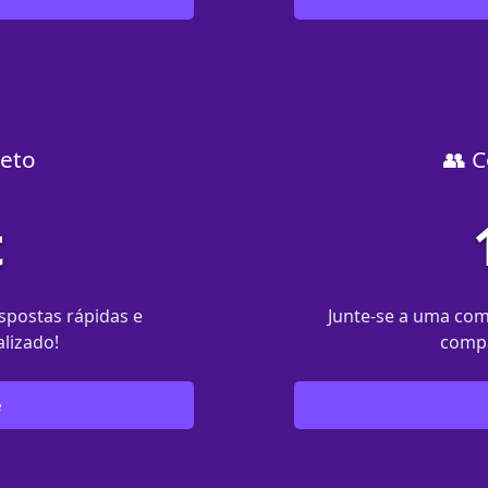
reto
👥 
t
espostas rápidas e
Junte-se a uma com
lizado!
compa
e