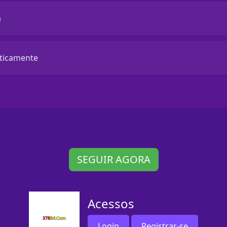
a
aticamente
SEGUIR AGORA
Acessos
Login
Registrar-se