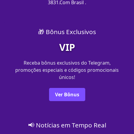
3831.Com Brasil .
🎁 Bônus Exclusivos
VIP
Receba bônus exclusivos do Telegram,
promoções especiais e códigos promocionais
únicos!
Ver Bônus
📢 Notícias em Tempo Real