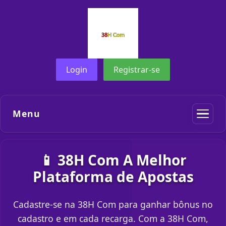
Login
Registrar-se
Menu
📱 38H Com A Melhor
Plataforma de Apostas
Cadastre-se na 38H Com para ganhar bônus no
cadastro e em cada recarga. Com a 38H Com,