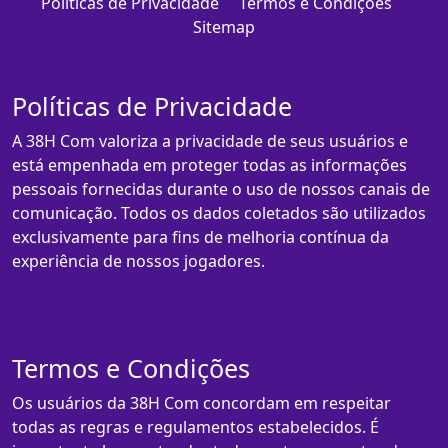
Políticas de Privacidade
Termos e Condições
Sitemap
Políticas de Privacidade
A 38H Com valoriza a privacidade de seus usuários e
está empenhada em proteger todas as informações
pessoais fornecidas durante o uso de nossos canais de
comunicação. Todos os dados coletados são utilizados
exclusivamente para fins de melhoria contínua da
experiência de nossos jogadores.
Termos e Condições
Os usuários da 38H Com concordam em respeitar
todas as regras e regulamentos estabelecidos. É