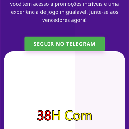
você tem acesso a promoções incríveis e uma
experiência de jogo inigualável. Junte-se aos
vencedores agora!
SEGUIR NO TELEGRAM