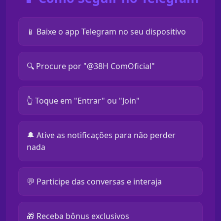
📱 Baixe o app Telegram no seu dispositivo
🔍 Procure por "@38H ComOficial"
👆 Toque em "Entrar" ou "Join"
🔔 Ative as notificações para não perder
nada
💬 Participe das conversas e interaja
🎁 Receba bônus exclusivos