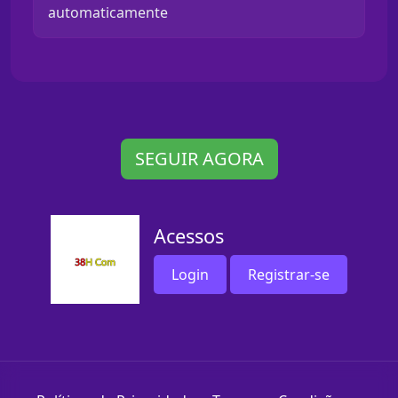
automaticamente
SEGUIR AGORA
Acessos
Login
Registrar-se