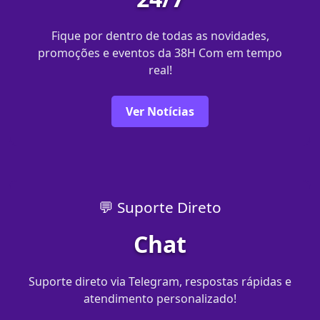
Fique por dentro de todas as novidades,
promoções e eventos da 38H Com em tempo
real!
Ver Notícias
💬 Suporte Direto
Chat
Suporte direto via Telegram, respostas rápidas e
atendimento personalizado!