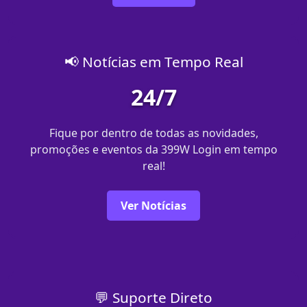
📢 Notícias em Tempo Real
24/7
Fique por dentro de todas as novidades,
promoções e eventos da 399W Login em tempo
real!
Ver Notícias
💬 Suporte Direto