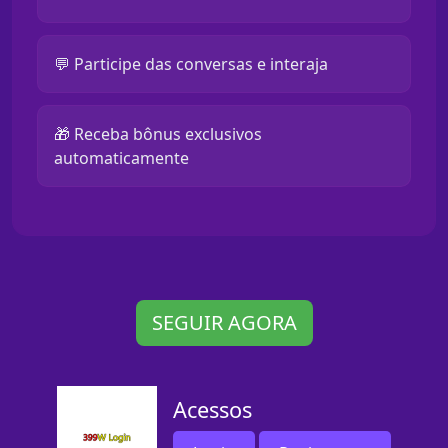
💬 Participe das conversas e interaja
🎁 Receba bônus exclusivos
automaticamente
SEGUIR AGORA
Acessos