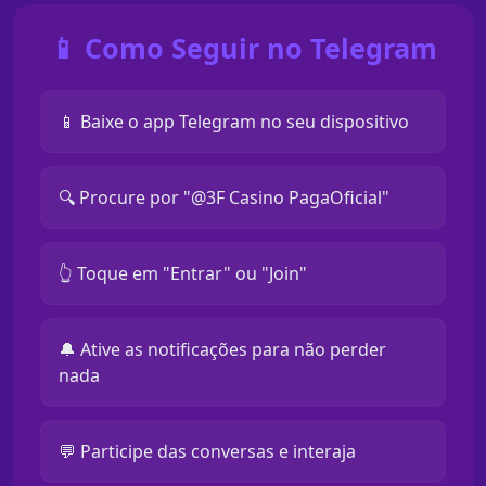
📱 Como Seguir no Telegram
📱 Baixe o app Telegram no seu dispositivo
🔍 Procure por "@3F Casino PagaOficial"
👆 Toque em "Entrar" ou "Join"
🔔 Ative as notificações para não perder
nada
💬 Participe das conversas e interaja