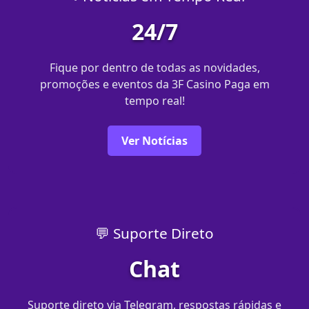
24/7
Fique por dentro de todas as novidades,
promoções e eventos da 3F Casino Paga em
tempo real!
Ver Notícias
💬 Suporte Direto
Chat
Suporte direto via Telegram, respostas rápidas e