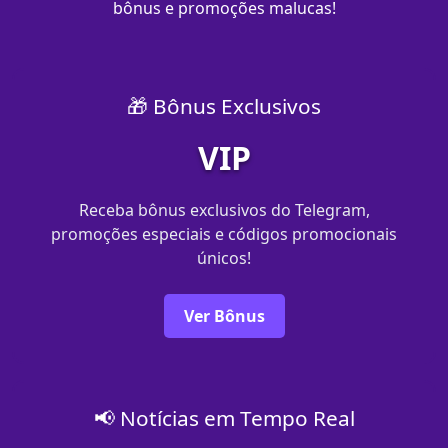
bônus e promoções malucas!
🎁 Bônus Exclusivos
VIP
Receba bônus exclusivos do Telegram,
promoções especiais e códigos promocionais
únicos!
Ver Bônus
📢 Notícias em Tempo Real