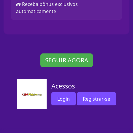
🎁 Receba bônus exclusivos
automaticamente
SEGUIR AGORA
Acessos
Login
Registrar-se