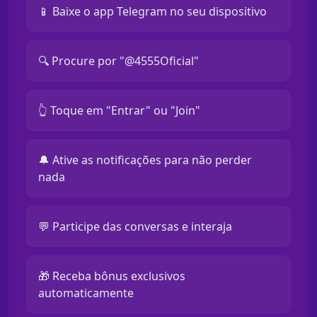
📱 Baixe o app Telegram no seu dispositivo
🔍 Procure por "@4555Oficial"
👆 Toque em "Entrar" ou "Join"
🔔 Ative as notificações para não perder
nada
💬 Participe das conversas e interaja
🎁 Receba bônus exclusivos
automaticamente