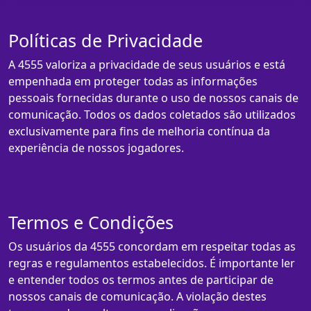
Políticas de Privacidade
A 4555 valoriza a privacidade de seus usuários e está
empenhada em proteger todas as informações
pessoais fornecidas durante o uso de nossos canais de
comunicação. Todos os dados coletados são utilizados
exclusivamente para fins de melhoria contínua da
experiência de nossos jogadores.
Termos e Condições
Os usuários da 4555 concordam em respeitar todas as
regras e regulamentos estabelecidos. É importante ler
e entender todos os termos antes de participar de
nossos canais de comunicação. A violação destes