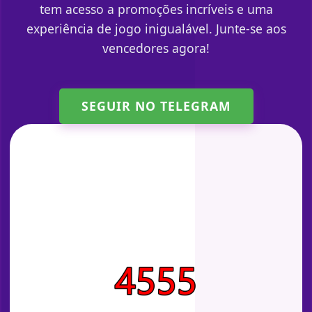
tem acesso a promoções incríveis e uma
experiência de jogo inigualável. Junte-se aos
vencedores agora!
SEGUIR NO TELEGRAM