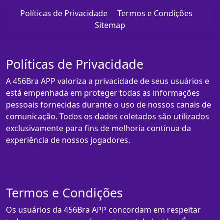
Políticas de Privacidade
Termos e Condições
Sitemap
Políticas de Privacidade
A 456Bra APP valoriza a privacidade de seus usuários e
está empenhada em proteger todas as informações
pessoais fornecidas durante o uso de nossos canais de
comunicação. Todos os dados coletados são utilizados
exclusivamente para fins de melhoria contínua da
experiência de nossos jogadores.
Termos e Condições
Os usuários da 456Bra APP concordam em respeitar