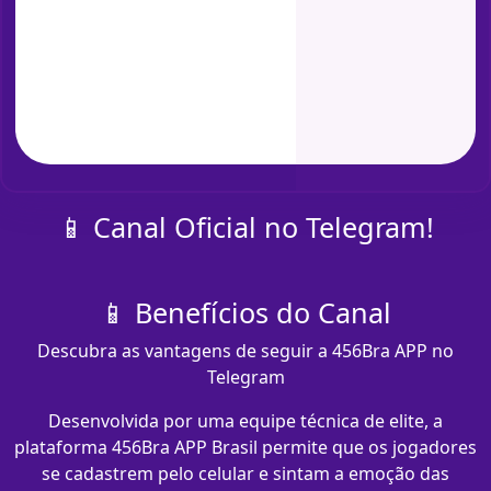
📱 Canal Oficial no Telegram!
📱 Benefícios do Canal
Descubra as vantagens de seguir a 456Bra APP no
Telegram
Desenvolvida por uma equipe técnica de elite, a
plataforma 456Bra APP Brasil permite que os jogadores
se cadastrem pelo celular e sintam a emoção das