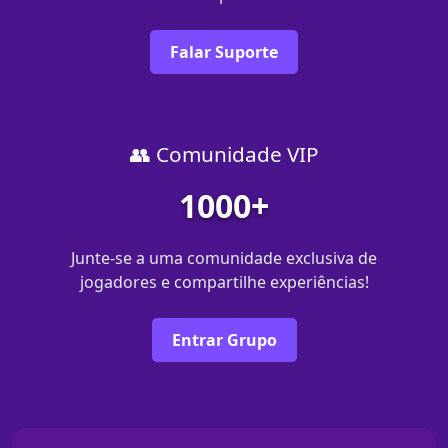
Falar Suporte
👥 Comunidade VIP
1000+
Junte-se a uma comunidade exclusiva de
jogadores e compartilhe experiências!
Entrar Grupo