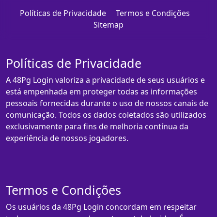
Políticas de Privacidade
Termos e Condições
Sitemap
Políticas de Privacidade
A 48Pg Login valoriza a privacidade de seus usuários e
está empenhada em proteger todas as informações
pessoais fornecidas durante o uso de nossos canais de
comunicação. Todos os dados coletados são utilizados
exclusivamente para fins de melhoria contínua da
experiência de nossos jogadores.
Termos e Condições
Os usuários da 48Pg Login concordam em respeitar