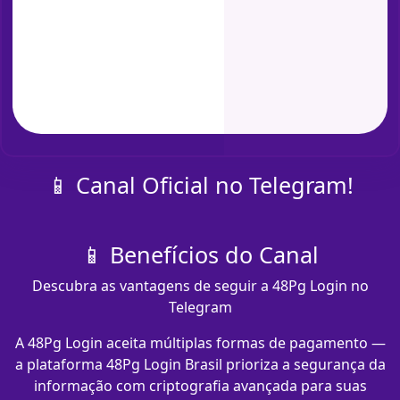
📱 Canal Oficial no Telegram!
📱 Benefícios do Canal
Descubra as vantagens de seguir a 48Pg Login no
Telegram
A 48Pg Login aceita múltiplas formas de pagamento —
a plataforma 48Pg Login Brasil prioriza a segurança da
informação com criptografia avançada para suas