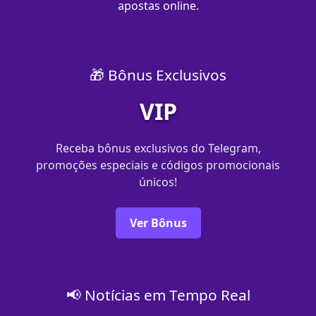
apostas online.
🎁 Bônus Exclusivos
VIP
Receba bônus exclusivos do Telegram,
promoções especiais e códigos promocionais
únicos!
Ver Bônus
📢 Notícias em Tempo Real