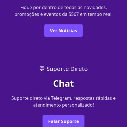
Fique por dentro de todas as novidades,
promoções e eventos da 5567 em tempo real!
Ver Notícias
💬 Suporte Direto
Chat
Suporte direto via Telegram, respostas rápidas e
atendimento personalizado!
Falar Suporte