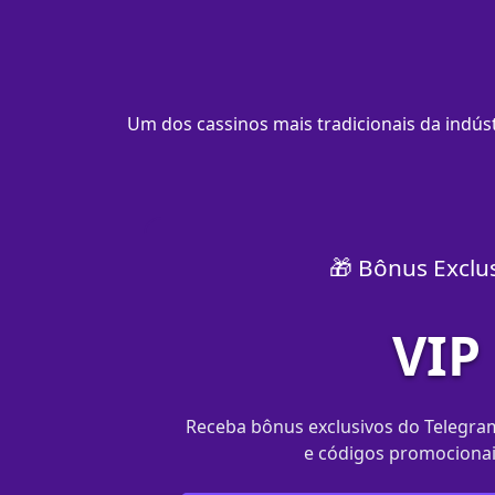
Um dos cassinos mais tradicionais da indúst
🎁 Bônus Exclu
VIP
Receba bônus exclusivos do Telegra
e códigos promocionai