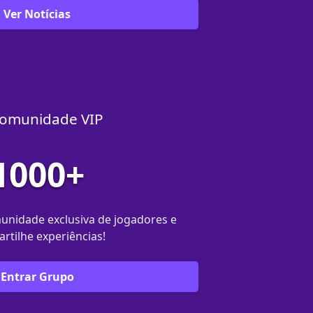
Ver Notícias
Comunidade VIP
1000+
unidade exclusiva de jogadores e
rtilhe experiências!
Entrar Grupo