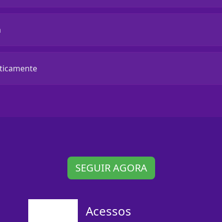
a
aticamente
SEGUIR AGORA
Acessos