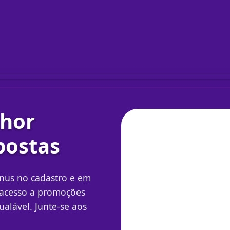
lhor
postas
nus no cadastro e em
 acesso a promoções
ualável. Junte-se aos