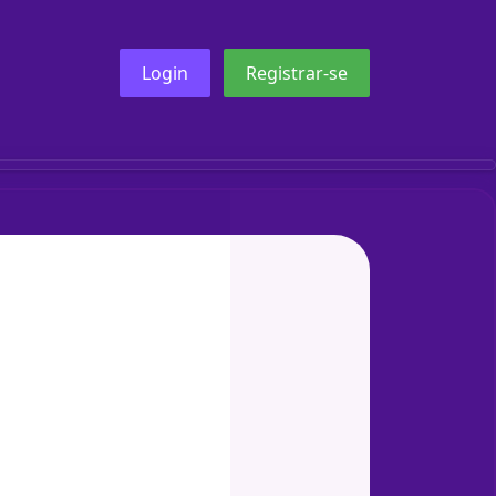
Login
Registrar-se