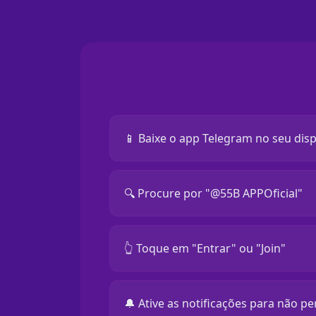
📱 Baixe o app Telegram no seu disp
🔍 Procure por "@55B APPOficial"
👆 Toque em "Entrar" ou "Join"
🔔 Ative as notificações para não p