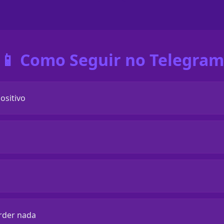
📱 Como Seguir no Telegram
ositivo
erder nada