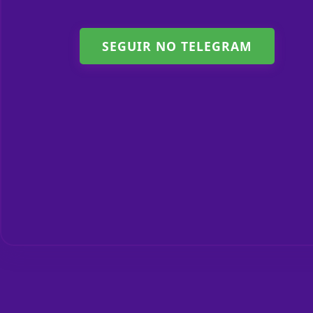
SEGUIR NO TELEGRAM