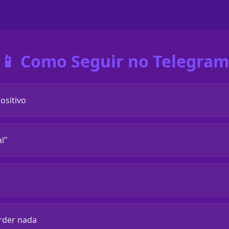
📱 Como Seguir no Telegram
ositivo
l"
erder nada