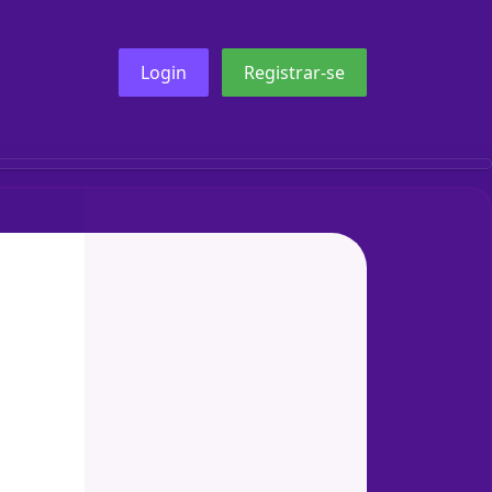
Login
Registrar-se