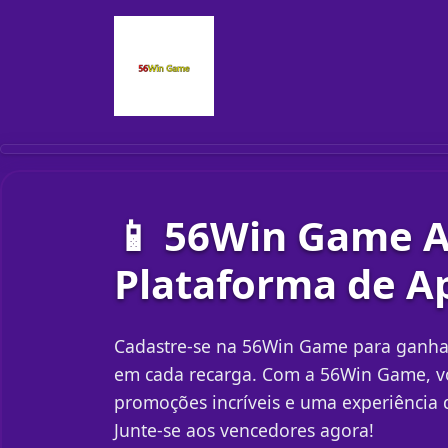
📱 56Win Game 
Plataforma de A
Cadastre-se na 56Win Game para ganha
em cada recarga. Com a 56Win Game, v
promoções incríveis e uma experiência d
Junte-se aos vencedores agora!