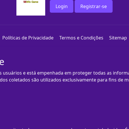
Login
Registrar-se
Políticas de Privacidade
Termos e Condições
Sitemap
de
us usuários e está empenhada em proteger todas as inform
os coletados são utilizados exclusivamente para fins de m