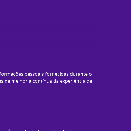
nformações pessoais fornecidas durante o
ns de melhoria contínua da experiência de