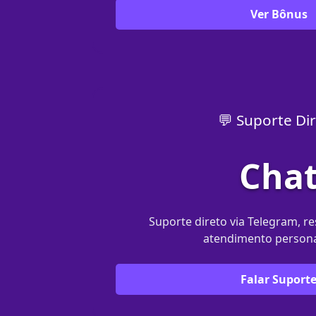
Ver Bônus
💬 Suporte Di
Cha
Suporte direto via Telegram, r
atendimento persona
Falar Suport