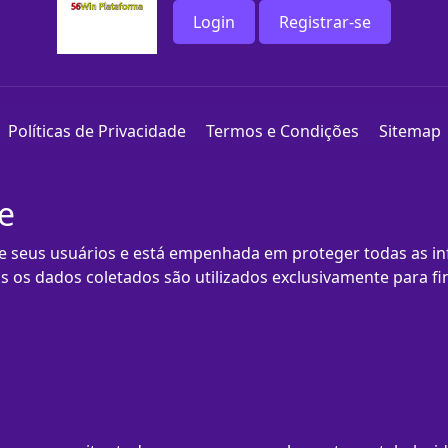
Login
Registrar-se
Políticas de Privacidade
Termos e Condições
Sitemap
de
de seus usuários e está empenhada em proteger todas as i
 os dados coletados são utilizados exclusivamente para fi