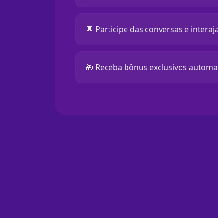
💬 Participe das conversas e interaj
🎁 Receba bônus exclusivos autom