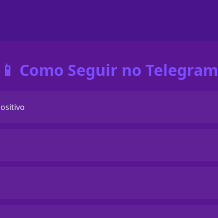
📱 Como Seguir no Telegram
ositivo