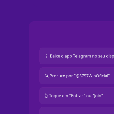
📱 Baixe o app Telegram no seu disp
🔍 Procure por "@5757WinOficial"
👆 Toque em "Entrar" ou "Join"