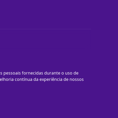
s pessoais fornecidas durante o uso de
elhoria contínua da experiência de nossos