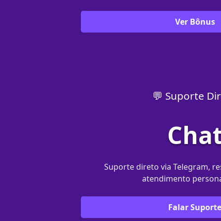
Ver Bônus
💬 Suporte Di
Cha
Suporte direto via Telegram, r
atendimento persona
Falar Suport