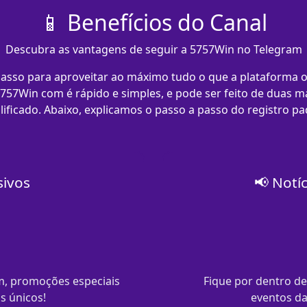
📱 Benefícios do Canal
Descubra as vantagens de seguir a 5757Win no Telegram
asso para aproveitar ao máximo tudo o que a plataforma o
5757Win com​ é rápido e simples, e pode ser feito de duas 
lificado. Abaixo, explicamos o passo a passo do registro pa
sivos
📢 Notí
m, promoções especiais
Fique por dentro d
s únicos!
eventos da