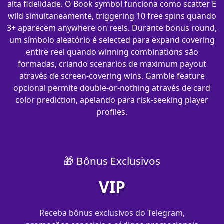
alta fidelidade. O Book symbol funciona como scatter E
wild simultaneamente, triggering 10 free spins quando
3+ aparecem anywhere on reels. Durante bonus round,
um símbolo aleatório é selected para expand covering
entire reel quando winning combinations são
formadas, criando scenarios de maximum payout
através de screen-covering wins. Gamble feature
opcional permite double-or-nothing através de card
color prediction, apelando para risk-seeking player
profiles.
🎁 Bônus Exclusivos
VIP
Receba bônus exclusivos do Telegram,