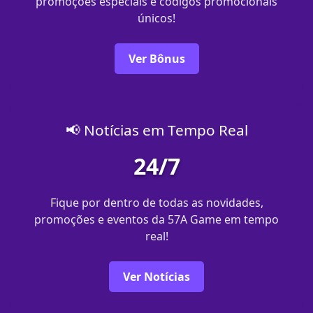
promoções especiais e códigos promocionais
únicos!
Ver Bônus
📢 Notícias em Tempo Real
24/7
Fique por dentro de todas as novidades,
promoções e eventos da 57A Game em tempo
real!
Ver Notícias