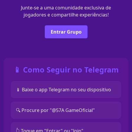
Junte-se a uma comunidade exclusiva de
jogadores e compartilhe experiências!
Entrar Grupo
📱 Como Seguir no Telegram
📱 Baixe o app Telegram no seu dispositivo
🔍 Procure por "@57A GameOficial"
👆 Toque em "Entrar" ou "Join"