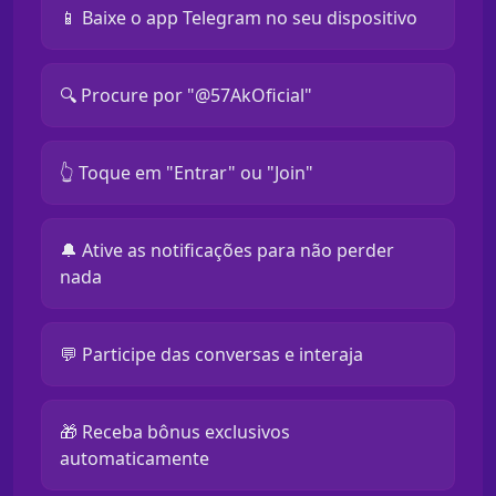
📱 Baixe o app Telegram no seu dispositivo
🔍 Procure por "@57AkOficial"
👆 Toque em "Entrar" ou "Join"
🔔 Ative as notificações para não perder
nada
💬 Participe das conversas e interaja
🎁 Receba bônus exclusivos
automaticamente