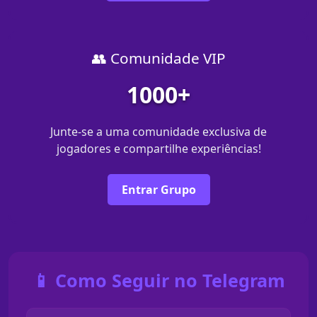
👥 Comunidade VIP
1000+
Junte-se a uma comunidade exclusiva de
jogadores e compartilhe experiências!
Entrar Grupo
📱 Como Seguir no Telegram