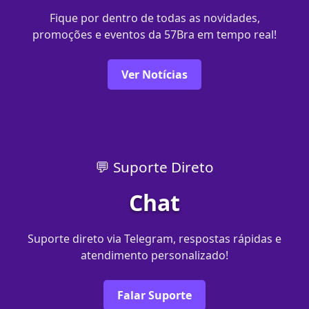
Fique por dentro de todas as novidades,
promoções e eventos da 57Bra em tempo real!
Ver Notícias
💬 Suporte Direto
Chat
Suporte direto via Telegram, respostas rápidas e
atendimento personalizado!
Falar Suporte