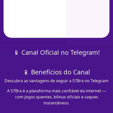
📱 Canal Oficial no Telegram!
📱 Benefícios do Canal
Descubra as vantagens de seguir a 57Bra no Telegram
A 57Bra é a plataforma mais confiável da internet —
com jogos quentes, bônus oficiais e saques
instantâneos.