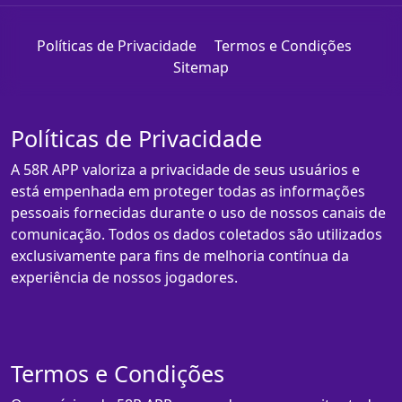
Políticas de Privacidade
Termos e Condições
Sitemap
Políticas de Privacidade
A 58R APP valoriza a privacidade de seus usuários e
está empenhada em proteger todas as informações
pessoais fornecidas durante o uso de nossos canais de
comunicação. Todos os dados coletados são utilizados
exclusivamente para fins de melhoria contínua da
experiência de nossos jogadores.
Termos e Condições