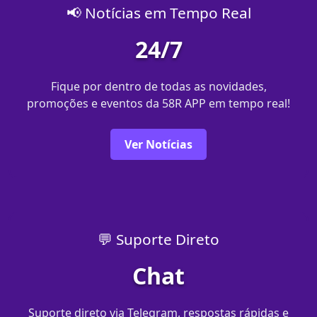
📢 Notícias em Tempo Real
24/7
Fique por dentro de todas as novidades,
promoções e eventos da 58R APP em tempo real!
Ver Notícias
💬 Suporte Direto
Chat
Suporte direto via Telegram, respostas rápidas e