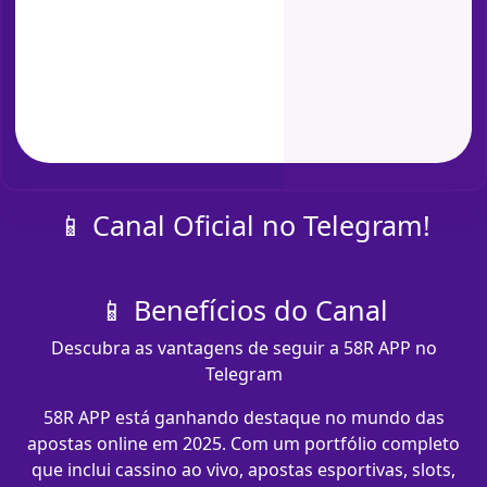
📱 Canal Oficial no Telegram!
📱 Benefícios do Canal
Descubra as vantagens de seguir a 58R APP no
Telegram
58R APP está ganhando destaque no mundo das
apostas online em 2025. Com um portfólio completo
que inclui cassino ao vivo, apostas esportivas, slots,