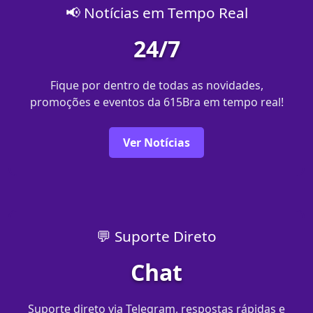
📢 Notícias em Tempo Real
24/7
Fique por dentro de todas as novidades,
promoções e eventos da 615Bra em tempo real!
Ver Notícias
💬 Suporte Direto
Chat
Suporte direto via Telegram, respostas rápidas e