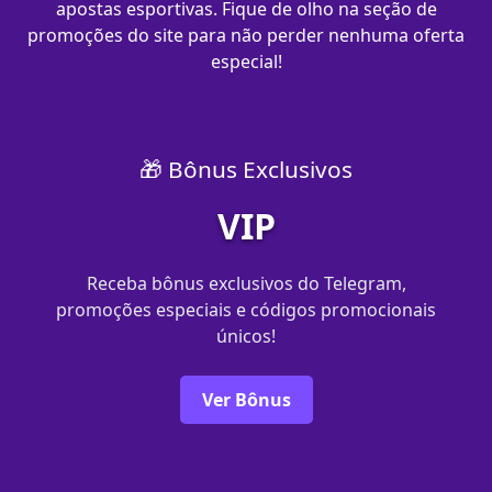
apostas esportivas. Fique de olho na seção de
promoções do site para não perder nenhuma oferta
especial!
🎁 Bônus Exclusivos
VIP
Receba bônus exclusivos do Telegram,
promoções especiais e códigos promocionais
únicos!
Ver Bônus