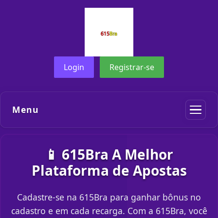
Login
Registrar-se
Menu
📱 615Bra A Melhor
Plataforma de Apostas
Cadastre-se na 615Bra para ganhar bônus no
cadastro e em cada recarga. Com a 615Bra, você