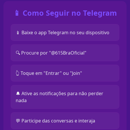
📱 Como Seguir no Telegram
📱 Baixe o app Telegram no seu dispositivo
🔍 Procure por "@615BraOficial"
👆 Toque em "Entrar" ou "Join"
🔔 Ative as notificações para não perder
nada
💬 Participe das conversas e interaja