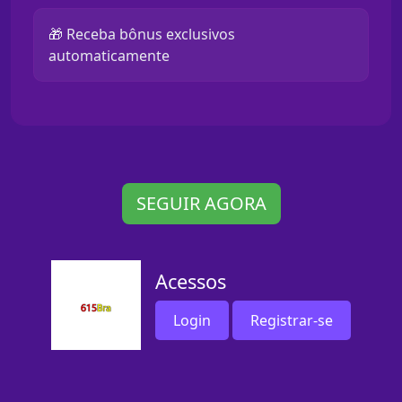
🎁 Receba bônus exclusivos
automaticamente
SEGUIR AGORA
Acessos
Login
Registrar-se