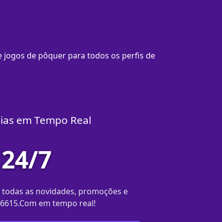
 e jogos de pôquer para todos os perfis de
cias em Tempo Real
24/7
e todas as novidades, promoções e
 6615.Com em tempo real!