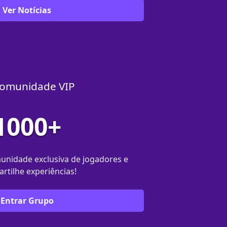
Ver Notícias
Comunidade VIP
1000+
unidade exclusiva de jogadores e
rtilhe experiências!
Entrar Grupo