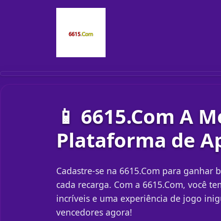
📱 6615.Com A M
Plataforma de A
Cadastre-se na 6615.Com para ganhar 
cada recarga. Com a 6615.Com, você t
incríveis e uma experiência de jogo inig
vencedores agora!