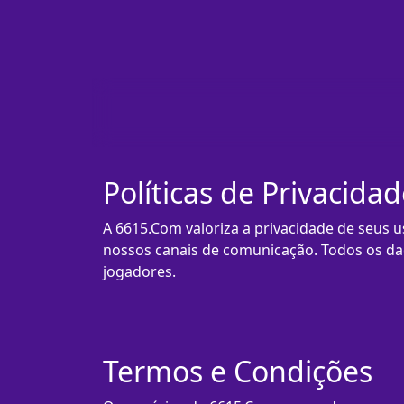
Políticas de Privacida
A 6615.Com valoriza a privacidade de seus 
nossos canais de comunicação. Todos os dad
jogadores.
Termos e Condições