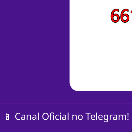
📱 Canal Oficial no Telegram!