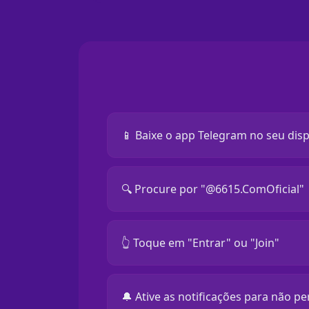
📱 Baixe o app Telegram no seu disp
🔍 Procure por "@6615.ComOficial"
👆 Toque em "Entrar" ou "Join"
🔔 Ative as notificações para não p