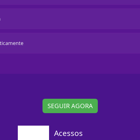
a
aticamente
SEGUIR AGORA
Acessos