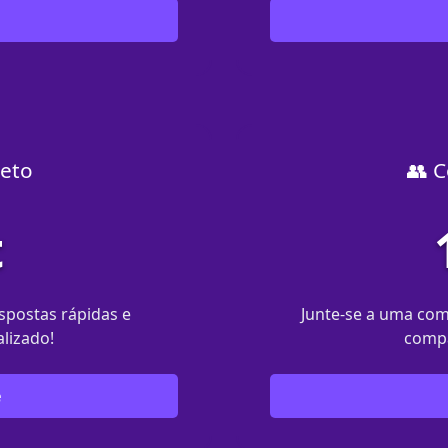
reto
👥 
t
espostas rápidas e
Junte-se a uma com
lizado!
compa
e