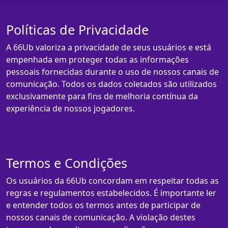
Políticas de Privacidade
A 66Ub valoriza a privacidade de seus usuários e está
empenhada em proteger todas as informações
pessoais fornecidas durante o uso de nossos canais de
comunicação. Todos os dados coletados são utilizados
exclusivamente para fins de melhoria contínua da
experiência de nossos jogadores.
Termos e Condições
Os usuários da 66Ub concordam em respeitar todas as
regras e regulamentos estabelecidos. É importante ler
e entender todos os termos antes de participar de
nossos canais de comunicação. A violação destes