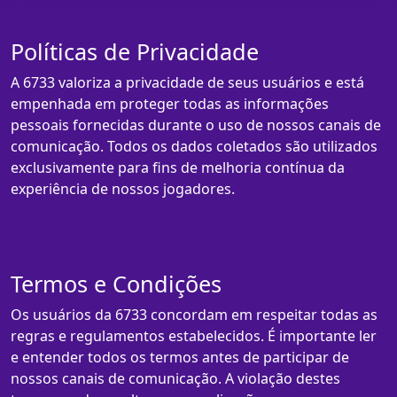
Políticas de Privacidade
A 6733 valoriza a privacidade de seus usuários e está
empenhada em proteger todas as informações
pessoais fornecidas durante o uso de nossos canais de
comunicação. Todos os dados coletados são utilizados
exclusivamente para fins de melhoria contínua da
experiência de nossos jogadores.
Termos e Condições
Os usuários da 6733 concordam em respeitar todas as
regras e regulamentos estabelecidos. É importante ler
e entender todos os termos antes de participar de
nossos canais de comunicação. A violação destes