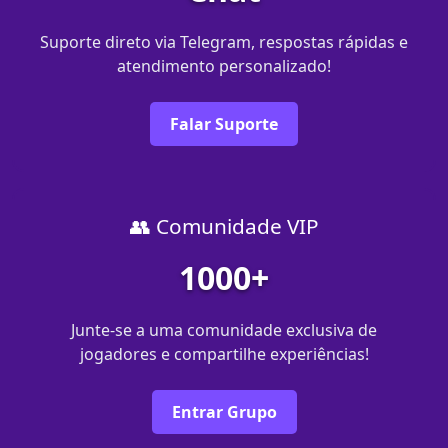
Suporte direto via Telegram, respostas rápidas e
atendimento personalizado!
Falar Suporte
👥 Comunidade VIP
1000+
Junte-se a uma comunidade exclusiva de
jogadores e compartilhe experiências!
Entrar Grupo