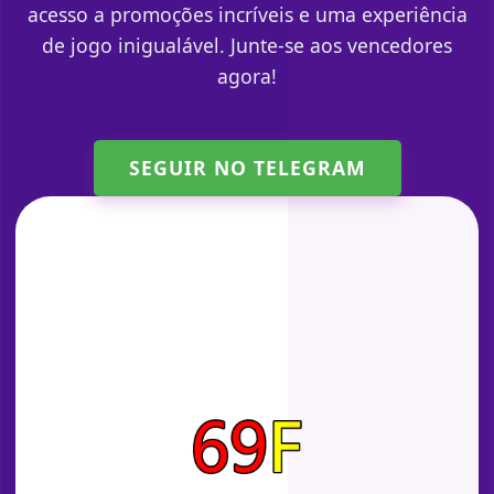
acesso a promoções incríveis e uma experiência
de jogo inigualável. Junte-se aos vencedores
agora!
SEGUIR NO TELEGRAM