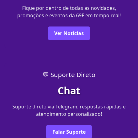
Fique por dentro de todas as novidades,
promoções e eventos da 69F em tempo real!
Ver Notícias
💬 Suporte Direto
Chat
Suporte direto via Telegram, respostas rápidas e
atendimento personalizado!
Falar Suporte