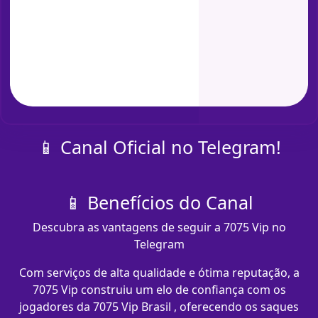
📱 Canal Oficial no Telegram!
📱 Benefícios do Canal
Descubra as vantagens de seguir a 7075 Vip no
Telegram
Com serviços de alta qualidade e ótima reputação, a
7075 Vip construiu um elo de confiança com os
jogadores da 7075 Vip Brasil , oferecendo os saques