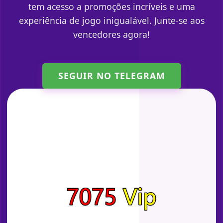
tem acesso a promoções incríveis e uma
experiência de jogo inigualável. Junte-se aos
vencedores agora!
SEGUIR NO TELEGRAM