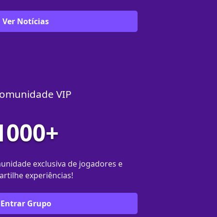
Ver Notícias
Comunidade VIP
1000+
unidade exclusiva de jogadores e
rtilhe experiências!
Entrar Grupo