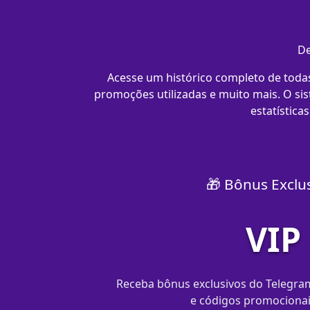
De
Acesse um histórico completo de todas
promoções utilizadas e muito mais. O sist
estatístic
🎁 Bônus Exclu
VIP
Receba bônus exclusivos do Telegra
e códigos promocionai