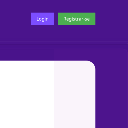
Login
Registrar-se