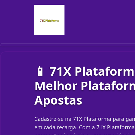
📱 71X Plataform
Melhor Platafor
Apostas
Cadastre-se na 71X Plataforma para ga
em cada recarga. Com a 71X Plataforma