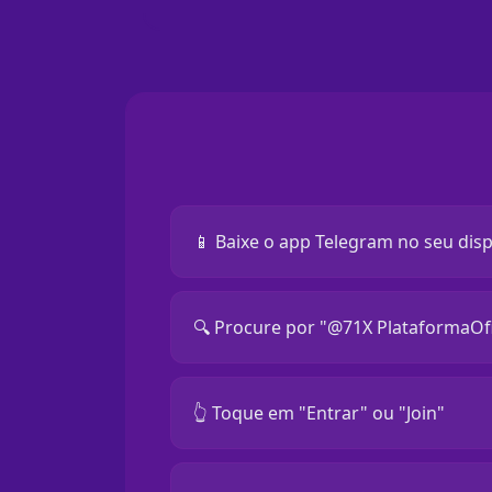
📱 Baixe o app Telegram no seu disp
🔍 Procure por "@71X PlataformaOfi
👆 Toque em "Entrar" ou "Join"