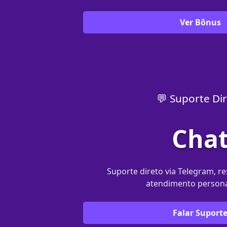
Ver Bônus
💬 Suporte Di
Cha
Suporte direto via Telegram, r
atendimento persona
Falar Suport