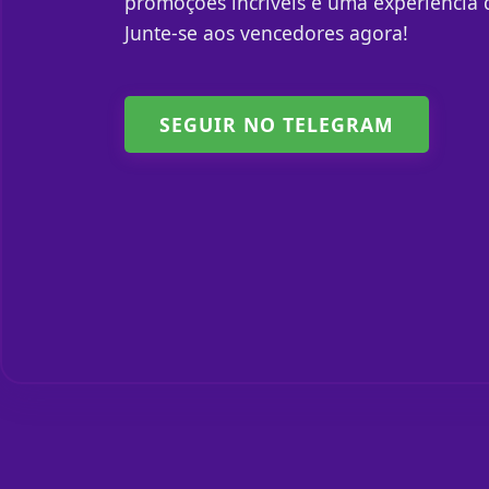
promoções incríveis e uma experiência d
Junte-se aos vencedores agora!
SEGUIR NO TELEGRAM