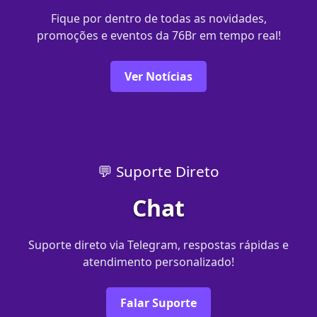
Fique por dentro de todas as novidades,
promoções e eventos da 76Br em tempo real!
Ver Notícias
💬 Suporte Direto
Chat
Suporte direto via Telegram, respostas rápidas e
atendimento personalizado!
Falar Suporte