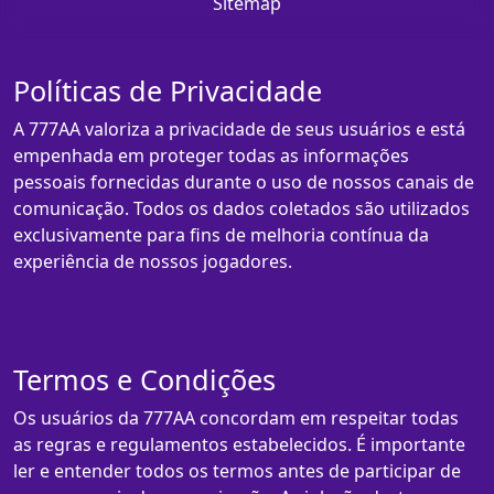
Sitemap
Políticas de Privacidade
A 777AA valoriza a privacidade de seus usuários e está
empenhada em proteger todas as informações
pessoais fornecidas durante o uso de nossos canais de
comunicação. Todos os dados coletados são utilizados
exclusivamente para fins de melhoria contínua da
experiência de nossos jogadores.
Termos e Condições
Os usuários da 777AA concordam em respeitar todas
as regras e regulamentos estabelecidos. É importante
ler e entender todos os termos antes de participar de