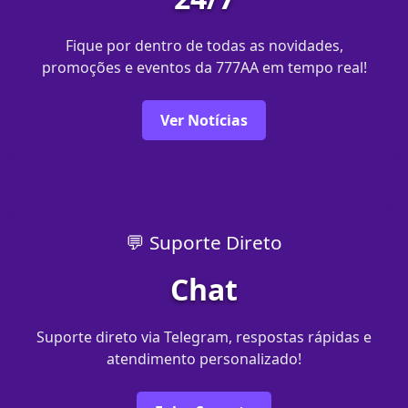
Fique por dentro de todas as novidades,
promoções e eventos da 777AA em tempo real!
Ver Notícias
💬 Suporte Direto
Chat
Suporte direto via Telegram, respostas rápidas e
atendimento personalizado!