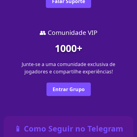
Falar Suporte
👥 Comunidade VIP
1000+
Junte-se a uma comunidade exclusiva de
jogadores e compartilhe experiências!
Entrar Grupo
📱 Como Seguir no Telegram