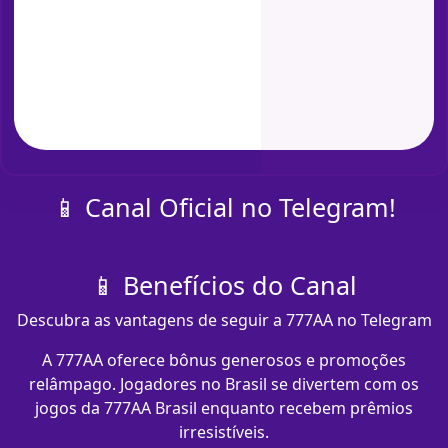
📱 Canal Oficial no Telegram!
📱 Benefícios do Canal
Descubra as vantagens de seguir a 777AA no Telegram
A 777AA oferece bônus generosos e promoções
relâmpago. Jogadores no Brasil se divertem com os
jogos da 777AA Brasil enquanto recebem prêmios
irresistíveis.