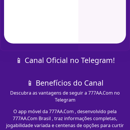
📱 Canal Oficial no Telegram!
📱 Benefícios do Canal
Descubra as vantagens de seguir a 777AA.Com no
Telegram
O app móvel da 777AA.Com , desenvolvido pela
777AA.Com Brasil , traz informações completas,
jogabilidade variada e centenas de opções para curtir