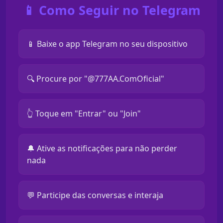
📱 Como Seguir no Telegram
📱 Baixe o app Telegram no seu dispositivo
🔍 Procure por "@777AA.ComOficial"
👆 Toque em "Entrar" ou "Join"
🔔 Ative as notificações para não perder
nada
💬 Participe das conversas e interaja