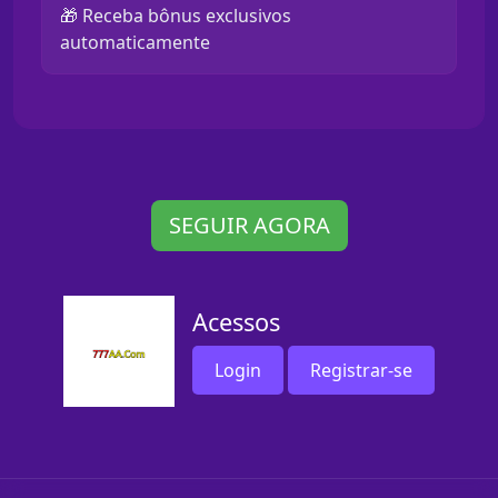
🎁 Receba bônus exclusivos
automaticamente
SEGUIR AGORA
Acessos
Login
Registrar-se