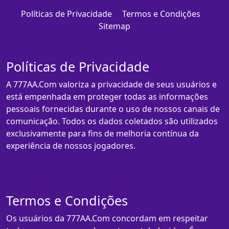
Políticas de Privacidade
Termos e Condições
Sitemap
Políticas de Privacidade
A 777AA.Com valoriza a privacidade de seus usuários e
está empenhada em proteger todas as informações
pessoais fornecidas durante o uso de nossos canais de
comunicação. Todos os dados coletados são utilizados
exclusivamente para fins de melhoria contínua da
experiência de nossos jogadores.
Termos e Condições
Os usuários da 777AA.Com concordam em respeitar