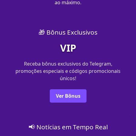
ao máximo.
🎁 Bônus Exclusivos
VIP
Receba bônus exclusivos do Telegram,
promoções especiais e códigos promocionais
únicos!
Ver Bônus
📢 Notícias em Tempo Real