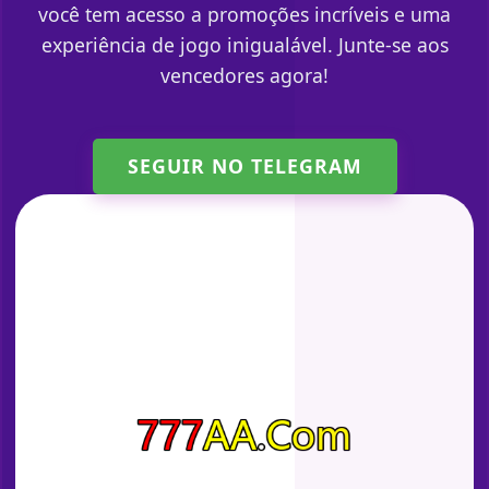
você tem acesso a promoções incríveis e uma
experiência de jogo inigualável. Junte-se aos
vencedores agora!
SEGUIR NO TELEGRAM