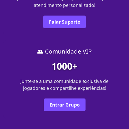
atendimento personalizado!
Falar Suporte
👥 Comunidade VIP
1000+
Junte-se a uma comunidade exclusiva de
jogadores e compartilhe experiências!
Entrar Grupo