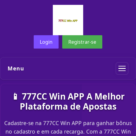
Login
Registrar-se
Menu
📱 777CC Win APP A Melhor
Plataforma de Apostas
Cadastre-se na 777CC Win APP para ganhar bônus
no cadastro e em cada recarga. Com a 777CC Win