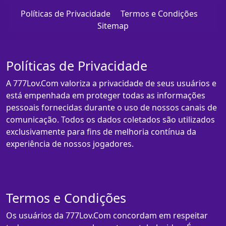
Políticas de Privacidade
Termos e Condições
Sitemap
Políticas de Privacidade
A 777Lov.Com valoriza a privacidade de seus usuários e
está empenhada em proteger todas as informações
pessoais fornecidas durante o uso de nossos canais de
comunicação. Todos os dados coletados são utilizados
exclusivamente para fins de melhoria contínua da
experiência de nossos jogadores.
Termos e Condições
Os usuários da 777Lov.Com concordam em respeitar