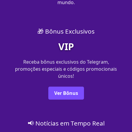
mundo.
🎁 Bônus Exclusivos
VIP
Receba bônus exclusivos do Telegram,
promoções especiais e códigos promocionais
únicos!
Ver Bônus
📢 Notícias em Tempo Real