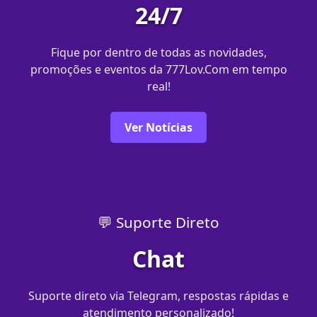
24/7
Fique por dentro de todas as novidades,
promoções e eventos da 777Lov.Com em tempo
real!
Ver Notícias
💬 Suporte Direto
Chat
Suporte direto via Telegram, respostas rápidas e
atendimento personalizado!