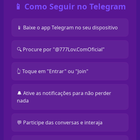
📱 Como Seguir no Telegram
📱 Baixe o app Telegram no seu dispositivo
🔍 Procure por "@777Lov.ComOficial"
👆 Toque em "Entrar" ou "Join"
🔔 Ative as notificações para não perder
nada
💬 Participe das conversas e interaja