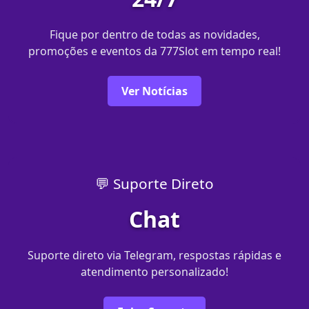
Fique por dentro de todas as novidades,
promoções e eventos da 777Slot em tempo real!
Ver Notícias
💬 Suporte Direto
Chat
Suporte direto via Telegram, respostas rápidas e
atendimento personalizado!