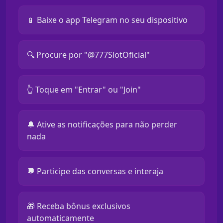
📱 Baixe o app Telegram no seu dispositivo
🔍 Procure por "@777SlotOficial"
👆 Toque em "Entrar" ou "Join"
🔔 Ative as notificações para não perder
nada
💬 Participe das conversas e interaja
🎁 Receba bônus exclusivos
automaticamente