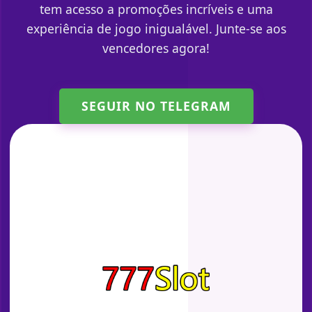
tem acesso a promoções incríveis e uma
experiência de jogo inigualável. Junte-se aos
vencedores agora!
SEGUIR NO TELEGRAM