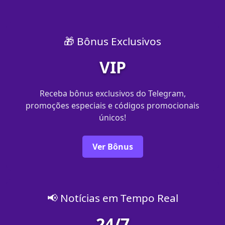
🎁 Bônus Exclusivos
VIP
Receba bônus exclusivos do Telegram,
promoções especiais e códigos promocionais
únicos!
Ver Bônus
📢 Notícias em Tempo Real
24/7