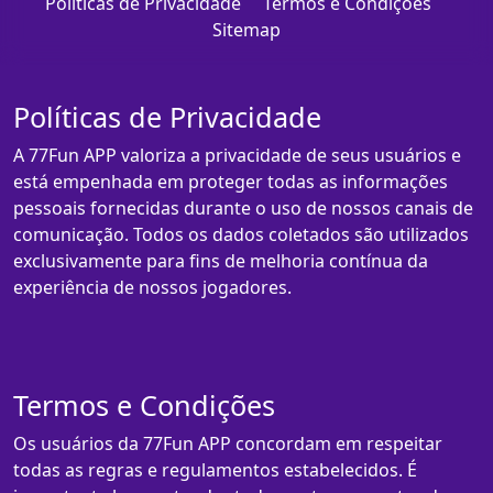
Políticas de Privacidade
Termos e Condições
Sitemap
Políticas de Privacidade
A 77Fun APP valoriza a privacidade de seus usuários e
está empenhada em proteger todas as informações
pessoais fornecidas durante o uso de nossos canais de
comunicação. Todos os dados coletados são utilizados
exclusivamente para fins de melhoria contínua da
experiência de nossos jogadores.
Termos e Condições
Os usuários da 77Fun APP concordam em respeitar
todas as regras e regulamentos estabelecidos. É