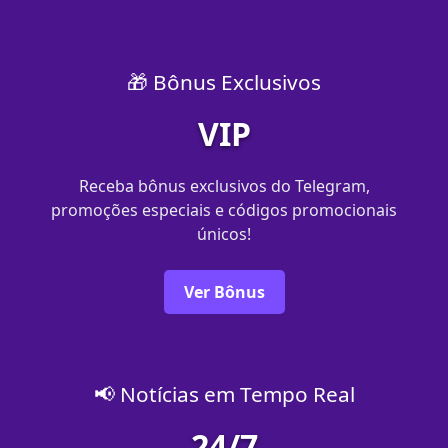
🎁 Bônus Exclusivos
VIP
Receba bônus exclusivos do Telegram,
promoções especiais e códigos promocionais
únicos!
Ver Bônus
📢 Notícias em Tempo Real
24/7