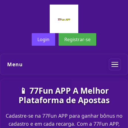
Login
Registrar-se
Menu
📱 77Fun APP A Melhor
Plataforma de Apostas
Cadastre-se na 77Fun APP para ganhar bônus no
cadastro e em cada recarga. Com a 77Fun APP,