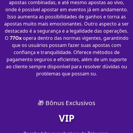
apostas combinadas, e até mesmo apostas ao vivo,
onde é possível apostar em eventos já em andamento.
Isso aumenta as possibilidades de ganhos e torna as
apostas muito mais emocionantes. Outro aspecto a ser
destacado é a segurança e a legalidade das operações.
O
77Ox
opera dentro das normas vigentes, garantindo
que os usuários possam fazer suas apostas com
confiança e tranquilidade. Oferece métodos de
pagamento seguros e eficientes, além de um suporte
ao cliente sempre disponível para resolver dúvidas ou
problemas que possam su.
🎁 Bônus Exclusivos
VIP