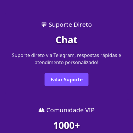
💬 Suporte Direto
Chat
Suporte direto via Telegram, respostas rápidas e
atendimento personalizado!
Falar Suporte
👥 Comunidade VIP
1000+