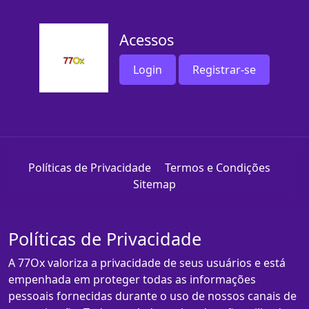
Acessos
Login
Registrar-se
Políticas de Privacidade
Termos e Condições
Sitemap
Políticas de Privacidade
A 77Ox valoriza a privacidade de seus usuários e está
empenhada em proteger todas as informações
pessoais fornecidas durante o uso de nossos canais de