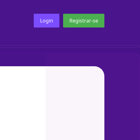
Login
Registrar-se