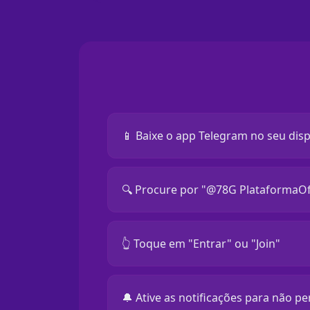
📱 Baixe o app Telegram no seu disp
🔍 Procure por "@78G PlataformaOfi
👆 Toque em "Entrar" ou "Join"
🔔 Ative as notificações para não p