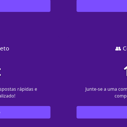
reto
👥 
t
espostas rápidas e
Junte-se a uma com
lizado!
compa
e