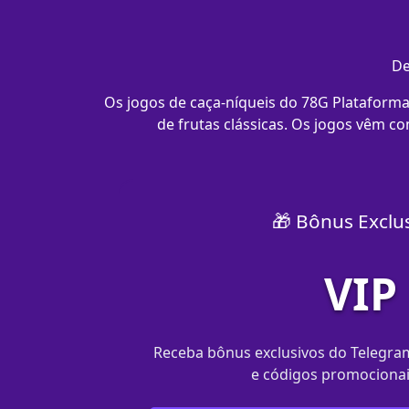
De
Os jogos de caça-níqueis do 78G Plataforma 
de frutas clássicas. Os jogos vêm co
🎁 Bônus Exclu
VIP
Receba bônus exclusivos do Telegra
e códigos promocionai