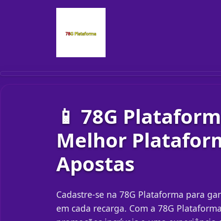
📱 78G Plataform
Melhor Platafor
Apostas
Cadastre-se na 78G Plataforma para ga
em cada recarga. Com a 78G Plataforma