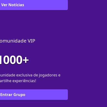
Ver Notícias
Comunidade VIP
1000+
unidade exclusiva de jogadores e
rtilhe experiências!
Entrar Grupo