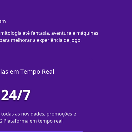
ram
 mitologia até fantasia, aventura e máquinas
 para melhorar a experiência de jogo.
cias em Tempo Real
24/7
e todas as novidades, promoções e
G Plataforma em tempo real!