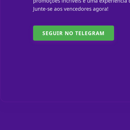
promoções incríveis e uma experiência d
Junte-se aos vencedores agora!
SEGUIR NO TELEGRAM