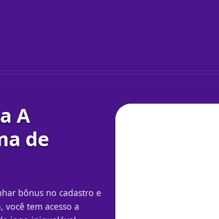
a A
ma de
nhar bônus no cadastro e
, você tem acesso a