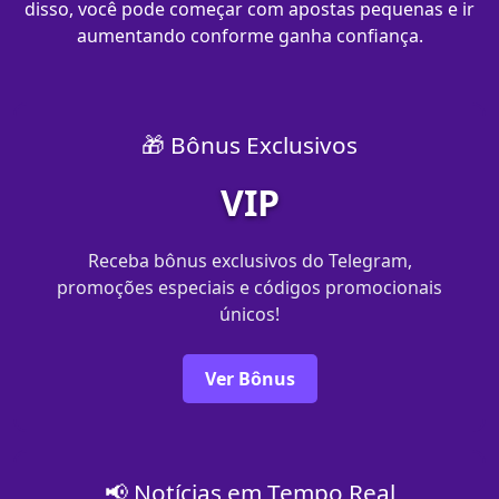
disso, você pode começar com apostas pequenas e ir
aumentando conforme ganha confiança.
🎁 Bônus Exclusivos
VIP
Receba bônus exclusivos do Telegram,
promoções especiais e códigos promocionais
únicos!
Ver Bônus
📢 Notícias em Tempo Real