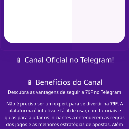
📱 Canal Oficial no Telegram!
📱 Benefícios do Canal
Descubra as vantagens de seguir a 79F no Telegram
Não é preciso ser um expert para se divertir na
79F
. A
plataforma é intuitiva e fácil de usar, com tutoriais e
guias para ajudar os iniciantes a entenderem as regras
dos jogos e as melhores estratégias de apostas. Além