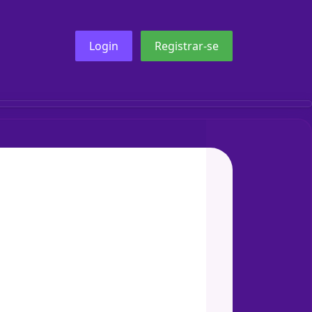
Login
Registrar-se