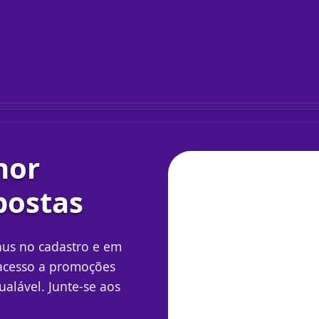
hor
postas
us no cadastro e em
acesso a promoções
ualável. Junte-se aos