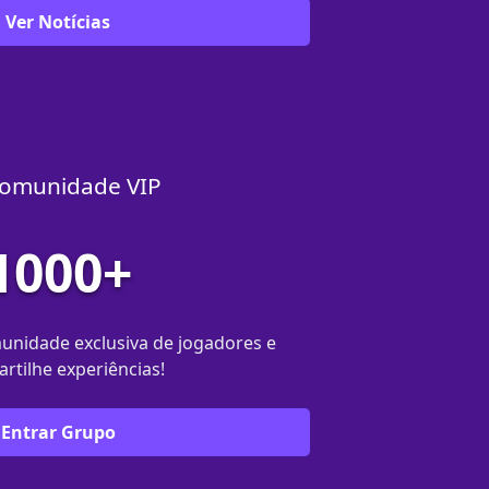
Ver Notícias
Comunidade VIP
1000+
unidade exclusiva de jogadores e
rtilhe experiências!
Entrar Grupo