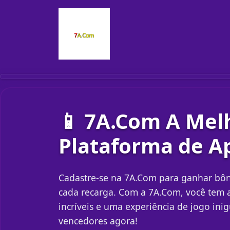
📱 7A.Com A Mel
Plataforma de A
Cadastre-se na 7A.Com para ganhar bôn
cada recarga. Com a 7A.Com, você tem 
incríveis e uma experiência de jogo inig
vencedores agora!