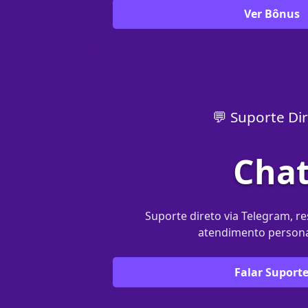
Ver Bônus
💬 Suporte Di
Cha
Suporte direto via Telegram, r
atendimento persona
Falar Suport