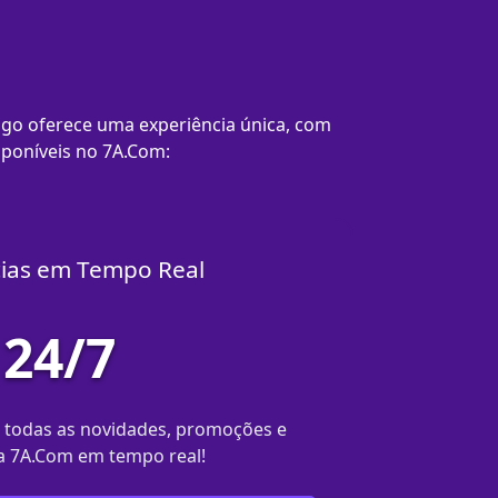
ogo oferece uma experiência única, com
isponíveis no 7A.Com:
cias em Tempo Real
24/7
e todas as novidades, promoções e
a 7A.Com em tempo real!