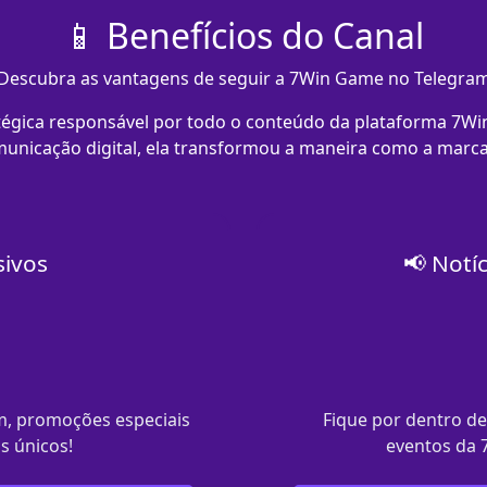
📱 Benefícios do Canal
Descubra as vantagens de seguir a 7Win Game no Telegra
ratégica responsável por todo o conteúdo da plataforma 7W
municação digital, ela transformou a maneira como a marca
sivos
📢 Notí
m, promoções especiais
Fique por dentro d
s únicos!
eventos da 