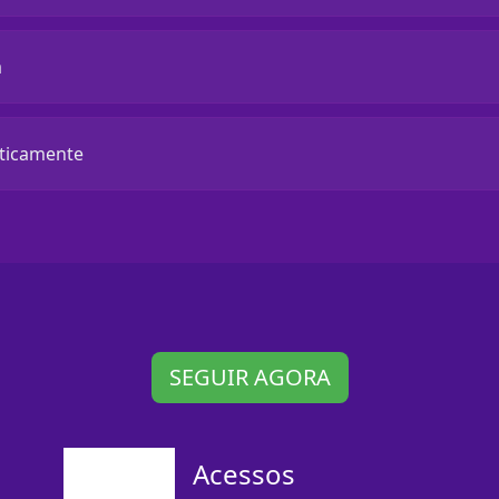
a
aticamente
SEGUIR AGORA
Acessos