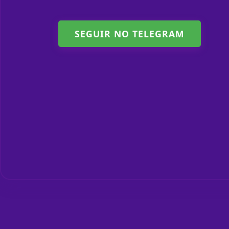
SEGUIR NO TELEGRAM