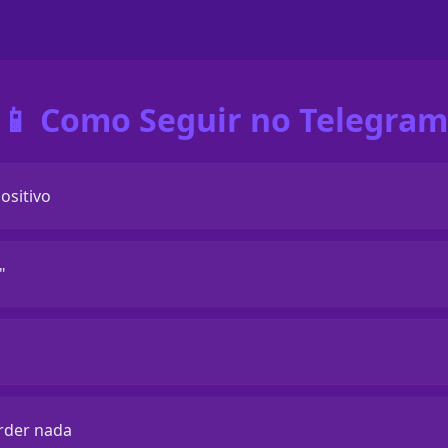
📱 Como Seguir no Telegram
ositivo
"
erder nada