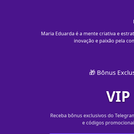
Maria Eduarda é a mente criativa e est
inovação e paixão pela co
🎁 Bônus Exclu
VIP
Receba bônus exclusivos do Telegra
e códigos promocionai