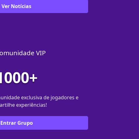
Ver Notícias
Comunidade VIP
1000+
unidade exclusiva de jogadores e
rtilhe experiências!
Entrar Grupo