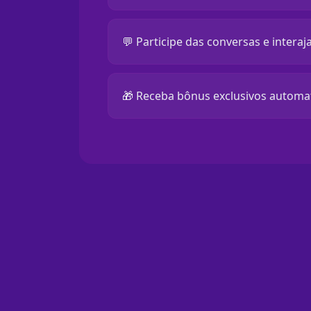
💬 Participe das conversas e interaj
🎁 Receba bônus exclusivos autom