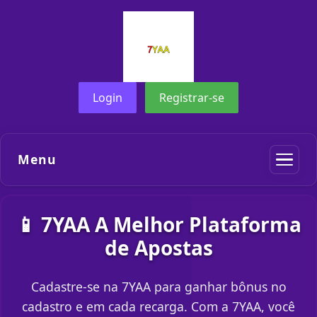
Login
Registrar-se
Menu
📱 7YAA A Melhor Plataforma
de Apostas
Cadastre-se na 7YAA para ganhar bônus no
cadastro e em cada recarga. Com a 7YAA, você