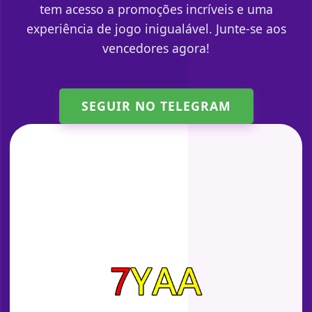
tem acesso a promoções incríveis e uma
experiência de jogo inigualável. Junte-se aos
vencedores agora!
SEGUIR NO TELEGRAM