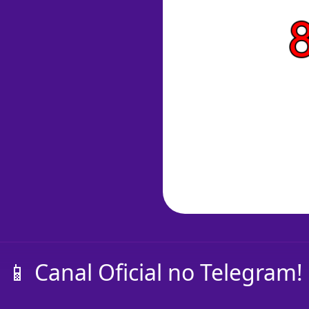
📱 Canal Oficial no Telegram!