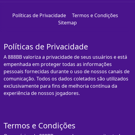
Políticas de Privacidade
Termos e Condições
Sitemap
Políticas de Privacidade
A 888BB valoriza a privacidade de seus usuários e está
empenhada em proteger todas as informações
pessoais fornecidas durante o uso de nossos canais de
comunicação. Todos os dados coletados são utilizados
exclusivamente para fins de melhoria contínua da
experiência de nossos jogadores.
Termos e Condições