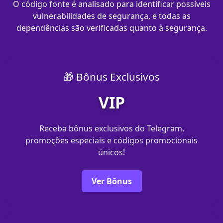
O código fonte é analisado para identificar possíveis
vulnerabilidades de segurança, e todas as
dependências são verificadas quanto à segurança.
🎁 Bônus Exclusivos
VIP
Receba bônus exclusivos do Telegram,
promoções especiais e códigos promocionais
únicos!
Ver Bônus