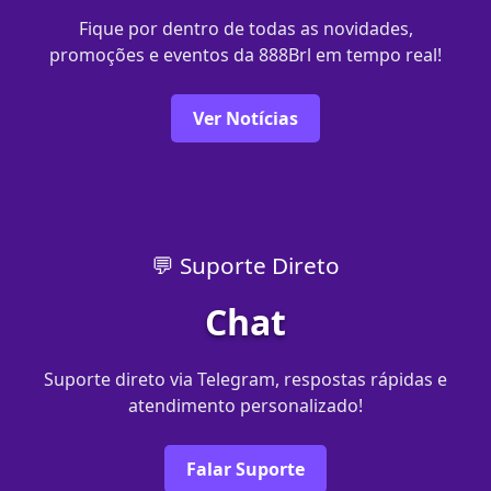
Fique por dentro de todas as novidades,
promoções e eventos da 888Brl em tempo real!
Ver Notícias
💬 Suporte Direto
Chat
Suporte direto via Telegram, respostas rápidas e
atendimento personalizado!
Falar Suporte