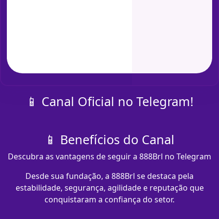
📱 Canal Oficial no Telegram!
📱 Benefícios do Canal
Descubra as vantagens de seguir a 888Brl no Telegram
Desde sua fundação, a 888Brl se destaca pela
estabilidade, segurança, agilidade e reputação que
conquistaram a confiança do setor.